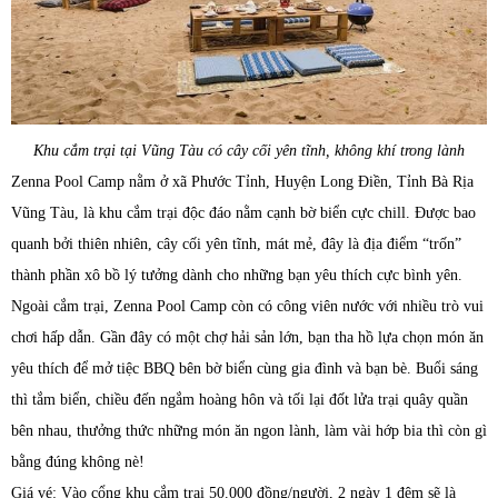
Khu cắm trại tại Vũng Tàu có cây cối yên tĩnh, không khí trong lành
Zenna Pool Camp nằm ở xã Phước Tỉnh, Huyện Long Điền, Tỉnh Bà Rịa
Vũng Tàu, là khu cắm trại độc đáo nằm cạnh bờ biển cực chill. Được bao
quanh bởi thiên nhiên, cây cối yên tĩnh, mát mẻ, đây là địa điểm “trốn”
thành phần xô bồ lý tưởng dành cho những bạn yêu thích cực bình yên.
Ngoài cắm trại, Zenna Pool Camp còn có công viên nước với nhiều trò vui
chơi hấp dẫn. Gần đây có một chợ hải sản lớn, bạn tha hồ lựa chọn món ăn
yêu thích để mở tiệc BBQ bên bờ biển cùng gia đình và bạn bè. Buổi sáng
thì tắm biển, chiều đến ngắm hoàng hôn và tối lại đốt lửa trại quây quần
bên nhau, thưởng thức những món ăn ngon lành, làm vài hớp bia thì còn gì
bằng đúng không nè!
Giá vé: Vào cổng khu cắm trại 50.000 đồng/người, 2 ngày 1 đêm sẽ là