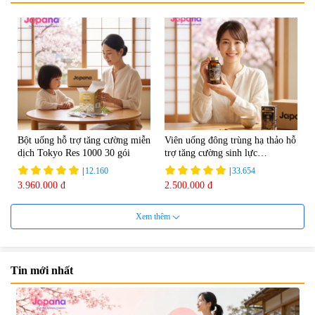
Bột uống hỗ trợ tăng cường miễn
Viên uống đông trùng hạ thảo hỗ
dịch Tokyo Res 1000 30 gói
trợ tăng cường sinh lực
Tohchukasou Premium Yo
|
12.160
|
33.654
Group 180 viên - Date 08/2027
3.960.000 đ
2.500.000 đ
Xem thêm
Tin mới nhất