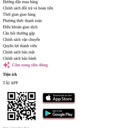
Hướng dẫn mua hàng
Chính sách đổi trả và hoàn tiền
Thời gian giao hàng
Phương thức thanh toán
Điều khoản giao dịch
Câu hỏi thường gặp
Chính sách vận chuyển
Quyền lợi thành viên
Chính sách bảo mật
Chính sách bảo hành
auto_awesome
Cẩm nang tiêu dùng
Tiện ích
TẢI APP