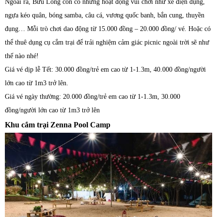
Ngoài ra, Bửu Long còn có những hoạt động vui chơi như xe điện đụng,
ngựa kéo quân, bóng samba, câu cá, vương quốc banh, bắn cung, thuyền
đụng… Mỗi trò chơi dao động từ 15.000 đồng – 20.000 đồng/ vé. Hoặc có
thể thuê dụng cụ cắm trại để trải nghiệm cảm giác picnic ngoài trời sẽ như
thế nào nhé!
Giá vé dịp lễ Tết: 30.000 đồng/trẻ em cao từ 1-1.3m, 40.000 đồng/người
lớn cao từ 1m3 trở lên.
Giá vé ngày thường: 20.000 đồng/trẻ em cao từ 1-1.3m, 30.000
đồng/người lớn cao từ 1m3 trở lên
Khu cắm trại Zenna Pool Camp