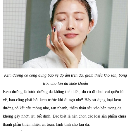
Kem dưỡng có công dụng bảo vệ độ ẩm trên da, giảm thiểu khô sần, bong
tróc cho làn da khỏe khoắn
Kem dưỡng là bước dưỡng da không thể thiếu, dù có đi chơi vui quên lối
về, bạn cũng phải bôi kem trước khi đi ngủ nhé! Hãy sử dụng loại kem
dưỡng có kết cấu mỏng nhẹ, tan nhanh, thẩm thấu sâu vào bên trong da,
không gây nhờn rít, bết dính. Đặc biệt là nên chọn các loại sản phẩm chứa
thành phần thiên nhiên an toàn, lành tính cho làn da.