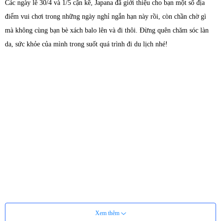
Các ngày lễ 30/4 và 1/5 cận kề, Japana đã giới thiệu cho bạn một số địa
điểm vui chơi trong những ngày nghỉ ngắn hạn này rồi, còn chần chờ gì
mà không cùng bạn bè xách balo lên và đi thôi. Đừng quên chăm sóc làn
da, sức khỏe của mình trong suốt quá trình đi du lịch nhé!
Xem thêm