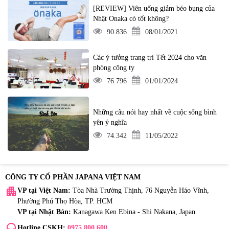
[REVIEW] Viên uống giảm béo bụng của
Nhật Onaka có tốt không?
90.836
08/01/2021
Các ý tưởng trang trí Tết 2024 cho văn
phòng công ty
76.796
01/01/2024
Những câu nói hay nhất về cuộc sống bình
yên ý nghĩa
74.342
11/05/2022
CÔNG TY CỔ PHẦN JAPANA VIỆT NAM
apartment
VP tại Việt Nam:
Tòa Nhà Trường Thịnh, 76 Nguyễn Háo Vĩnh,
Phường Phú Thọ Hòa, TP. HCM
VP tại Nhật Bản:
Kanagawa Ken Ebina - Shi Nakana, Japan
headset_mic
Hotline CSKH:
0975 800 600