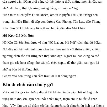
của người dân. Đồng thời cũng có thể thưởng thức những món ăn đặc sản
như cơm lam, thịt lợn rừng, măng đắng, xôi nếp nướng…
Hình thức di chuyển: Đi xe khách, oto từ Nguyễn Trãi (Hà Đông) đến
trung tâm Hòa Bình, đi tiếp con đường Cao Phong, Tân Lạc, đèo Thung
Khe. Sau đó khi khoảng 6km theo chỉ dẫn đến đến Mai Châu.
Hồ Kèo Cà Sóc Sơn
Hồ Kèo Cà Sóc Sơn được ví như “Đà Lạt của Hà Nội” cách thủ đô 30km.
Nơi đây nổi bật với hình thức cắm trại, hòa mình với thiên nhiên, chiêm
ngưỡng cảnh sắc núi rừng nên thơ, xinh đẹp. Ngoài ra, bạn cũng có thể
tham gia các hoạt động như câu cá, chèo sup… để thư giãn, tạm gác lại
những bộn bề thường nhật.
Giá vé vào bên trong khu cắm trại: 20.000 đồng/người.
Khi đi chơi cần chú ý gì?
Vui chơi thả ga vào những dịp lễ Tết khiến làn da gặp phải những tình
trạng như khô sần, sạm đen, nổi nhiều mụn, thậm chí là bí tắc lỗ chân
lông. Vậy làm sao để chăm sóc làn da xuyên suốt chuyến du lịch mà không