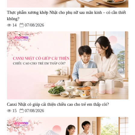
Thực phẩm xương khớp Nhật cho phụ nữ sau mãn kinh – có cần thiết
không?
14
07/08/2026
Viên uống phòng ngừa đột quỵ,
tai biến Nattokinase Nano
Premium 120 viên
|
149.877
2.290.000 đ
Canxi Nhật có giúp cải thiện chiều cao cho trẻ em thấp còi?
15
07/08/2026