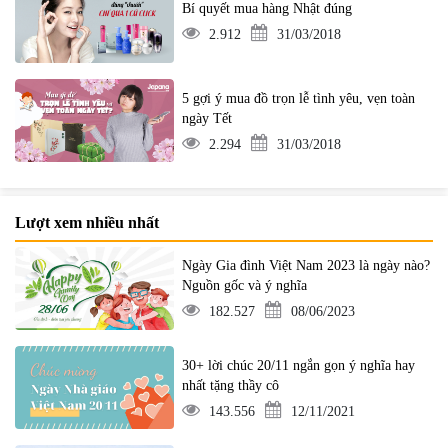
Bí quyết mua hàng Nhật đúng
2.912
31/03/2018
5 gợi ý mua đồ trọn lễ tình yêu, vẹn toàn
ngày Tết
2.294
31/03/2018
Lượt xem nhiều nhất
Ngày Gia đình Việt Nam 2023 là ngày nào?
Nguồn gốc và ý nghĩa
182.527
08/06/2023
30+ lời chúc 20/11 ngắn gọn ý nghĩa hay
nhất tặng thầy cô
143.556
12/11/2021