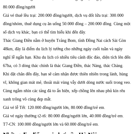
80.000 đồng/người
Giá vé thuê lều trại: 200.000 đồng/người, dịch vụ đốt lửa trại: 300.000
đồng/nhóm, thuê dụng cụ ăn uống 50.000 đồng – 200.000 đồng. Cùng một
số dịch vụ khác, bạn có thể tìm hiểu khi đến đây.
Thác Giang Điền nằm ở huyện Trảng Bom, tỉnh Đồng Nai cách Sài Gòn
48km, đây là điểm du lịch lý tưởng cho những ngày cuối tuần và ngày
nghỉ lễ ngắn hạn. Khu du lịch có nhiều tiêu cảnh độc đáo, diện tích lên đến
67ha, có 3 dòng thác chính là thác Giang Điền, thác Nàng, thác Chàng.
Khi đặt chân đến đây, bạn sẽ cảm nhận được thiên nhiên trong lành, hùng
vĩ, không gian mát mẻ, thoải mái vùng vẫy dưới dòng nước suối trong veo.
Cùng ngắm nhìn các tảng đá to ẩn hiện, xếp chồng lên nhau phủ kín rêu
xanh trông vô cùng đẹp mắt.
Giá vé lễ Tết: 120.000 đồng/người lớn, 80.000 đồng/trẻ em.
Giá vé ngày thường t2-t6: 80.000 đồng/người lớn, 40.000 đồng/trẻ em.
T7-CN: 100.000 đồng/người lớn và 60.000 đồng/trẻ em.