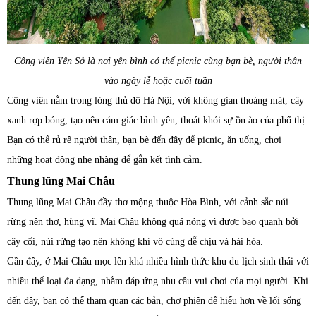
Công viên Yên Sở là nơi yên bình có thể picnic cùng bạn bè, người thân
vào ngày lễ hoặc cuối tuần
Công viên nằm trong lòng thủ đô Hà Nội, với không gian thoáng mát, cây
xanh rợp bóng, tạo nên cảm giác bình yên, thoát khỏi sự ồn ào của phố thị.
Bạn có thể rủ rê người thân, bạn bè đến đây để picnic, ăn uống, chơi
những hoạt động nhẹ nhàng để gắn kết tình cảm.
Thung lũng Mai Châu
Thung lũng Mai Châu đầy thơ mộng thuộc Hòa Bình, với cảnh sắc núi
rừng nên thơ, hùng vĩ. Mai Châu không quá nóng vì được bao quanh bởi
cây cối, núi rừng tạo nên không khí vô cùng dễ chịu và hài hòa.
Gần đây, ở Mai Châu mọc lên khá nhiều hình thức khu du lịch sinh thái với
nhiều thể loại đa dạng, nhằm đáp ứng nhu cầu vui chơi của mọi người. Khi
đến đây, bạn có thể tham quan các bản, chợ phiên để hiểu hơn về lối sống