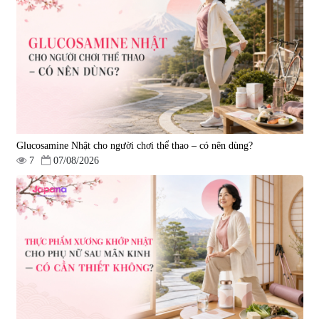
Mặt Nạ Nichiei Bussan Nano
Viên uống bổ não Ribeto Shoji
NMN+ 3D Face Mask Luxury (8
Ichoha Ekisu Plus - 90 viên
miếng)
|
0
|
57.920
1.890.000 đ
1.450.000 đ
Glucosamine Nhật cho người chơi thể thao – có nên dùng?
7
07/08/2026
Viên uống hỗ trợ tăng cường
Viên uống chống lão hóa, tăng
sinh lý nam Fujina Monster Shot
sức khỏe Yangmiwa NMN 60
150 viên
viên
|
12.480
|
42.588
880.000 đ
5.500.000 đ