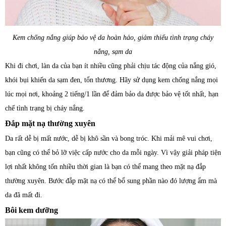
Kem chống nắng giúp bảo vệ da hoàn hảo, giảm thiểu tình trạng cháy
nắng, sạm da
Khi đi chơi, làn da của bạn ít nhiều cũng phải chịu tác động của nắng gió,
khói bụi khiến da sạm đen, tổn thương. Hãy sử dụng kem chống nắng mọi
lúc mọi nơi, khoảng 2 tiếng/1 lần để đảm bảo da được bảo vệ tốt nhất, hạn
chế tình trạng bị cháy nắng.
Đắp mặt nạ thường xuyên
Da rất dễ bị mất nước, dễ bị khô sần và bong tróc. Khi mải mê vui chơi,
bạn cũng có thể bỏ lỡ việc cấp nước cho da mỗi ngày. Vì vậy giải pháp tiện
lợi nhất không tốn nhiều thời gian là bạn có thể mang theo mặt nạ đắp
thường xuyên. Bước đắp mặt nạ có thể bổ sung phần nào đó lượng ẩm mà
da đã mất đi.
Bôi kem dưỡng