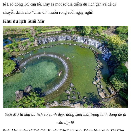
tế Lao động 1/5 cận kề. Đây là một số địa điểm du lịch gần và dễ di
chuyển dành cho “chân đi” muốn rong ruổi ngày nghỉ!
Khu du lịch Suối Mơ
Suối Mơ là khu du lịch có cảnh đẹp, dòng suối mát trong lành đáng để đi
vào dịp lễ
Suối Mơ thuộc xã Trà Cổ, Huyện Tân Phú, tỉnh Đồng Nai, cách Sài Gòn