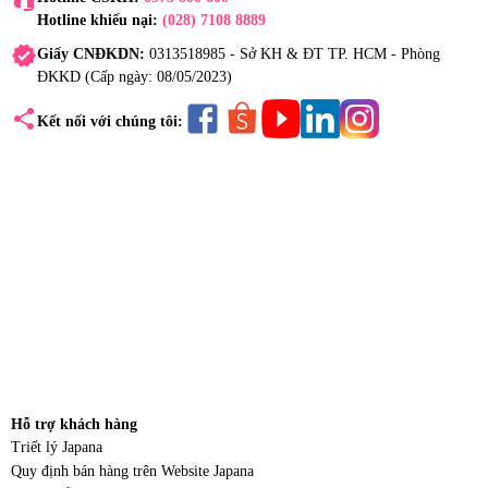
Hotline khiếu nại:
(028) 7108 8889
verified
Giấy CNĐKDN:
0313518985 - Sở KH & ĐT TP. HCM - Phòng
ĐKKD (Cấp ngày: 08/05/2023)
share
Kết nối với chúng tôi:
Hỗ trợ khách hàng
Triết lý Japana
Quy định bán hàng trên Website Japana