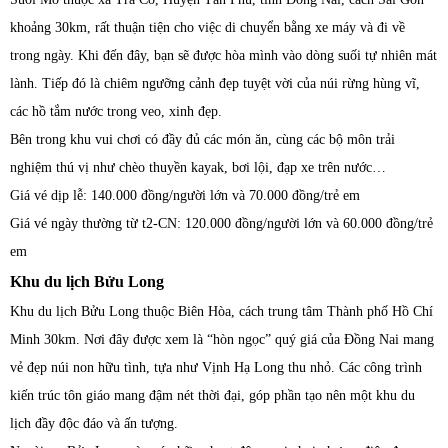
khoảng 30km, rất thuận tiện cho việc di chuyển bằng xe máy và đi về
trong ngày. Khi đến đây, bạn sẽ được hòa mình vào dòng suối tự nhiên mát
lành. Tiếp đó là chiêm ngưỡng cảnh đẹp tuyệt vời của núi rừng hùng vĩ,
các hồ tắm nước trong veo, xinh đẹp.
Bên trong khu vui chơi có đầy đủ các món ăn, cùng các bộ môn trải
nghiệm thú vị như chèo thuyền kayak, bơi lội, đạp xe trên nước…
Giá vé dịp lễ: 140.000 đồng/người lớn và 70.000 đồng/trẻ em
Giá vé ngày thường từ t2-CN: 120.000 đồng/người lớn và 60.000 đồng/trẻ
em
Khu du lịch Bửu Long
Khu du lịch Bửu Long thuộc Biên Hòa, cách trung tâm Thành phố Hồ Chí
Minh 30km. Nơi đây được xem là “hòn ngọc” quý giá của Đồng Nai mang
vẻ đẹp núi non hữu tình, tựa như Vịnh Hạ Long thu nhỏ. Các công trình
kiến trúc tôn giáo mang đậm nét thời đại, góp phần tạo nên một khu du
lịch đầy độc đáo và ấn tượng.