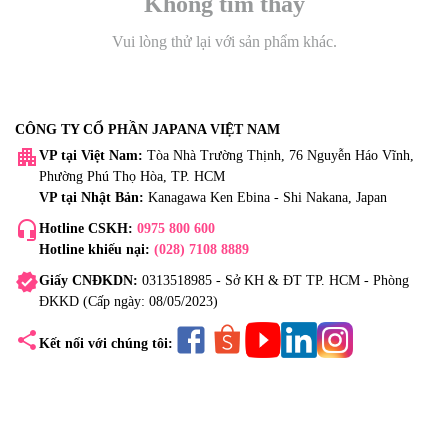
Không tìm thấy
Vui lòng thử lại với sản phẩm khác.
CÔNG TY CỔ PHẦN JAPANA VIỆT NAM
apartment
VP tại Việt Nam:
Tòa Nhà Trường Thịnh, 76 Nguyễn Háo Vĩnh,
Phường Phú Thọ Hòa, TP. HCM
VP tại Nhật Bản:
Kanagawa Ken Ebina - Shi Nakana, Japan
headset_mic
Hotline CSKH:
0975 800 600
Hotline khiếu nại:
(028) 7108 8889
verified
Giấy CNĐKDN:
0313518985 - Sở KH & ĐT TP. HCM - Phòng
ĐKKD (Cấp ngày: 08/05/2023)
share
Kết nối với chúng tôi: