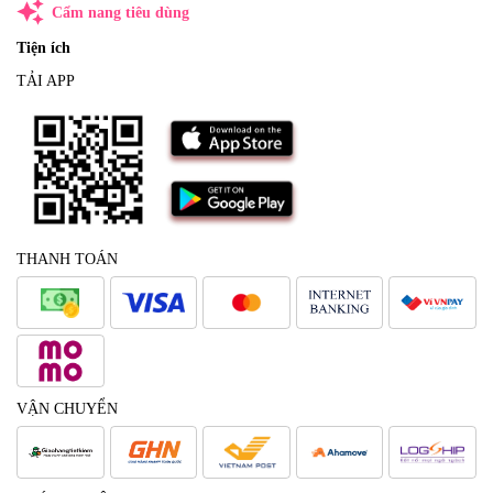
auto_awesome
Cẩm nang tiêu dùng
Tiện ích
TẢI APP
THANH TOÁN
VẬN CHUYỂN