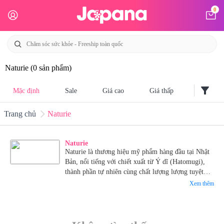
0
Naturie
(0 sản phẩm)
filter_alt
Mặc định
Sale
Giá cao
Giá thấp
Trang chủ
Naturie
Naturie
Naturie là thương hiệu mỹ phẩm hàng đầu tại Nhật
Bản, nổi tiếng với chiết xuất từ Ý dĩ (Hatomugi),
thành phần tự nhiên cùng chất lượng lượng tuyệt
vời mà giá vô cùng bình dân.
Xem thêm