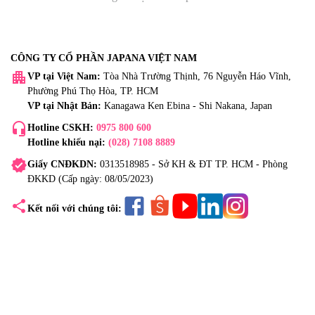
CÔNG TY CỔ PHẦN JAPANA VIỆT NAM
apartment
VP tại Việt Nam:
Tòa Nhà Trường Thịnh, 76 Nguyễn Háo Vĩnh,
Phường Phú Thọ Hòa, TP. HCM
VP tại Nhật Bản:
Kanagawa Ken Ebina - Shi Nakana, Japan
headset_mic
Hotline CSKH:
0975 800 600
Hotline khiếu nại:
(028) 7108 8889
verified
Giấy CNĐKDN:
0313518985 - Sở KH & ĐT TP. HCM - Phòng
ĐKKD (Cấp ngày: 08/05/2023)
share
Kết nối với chúng tôi: