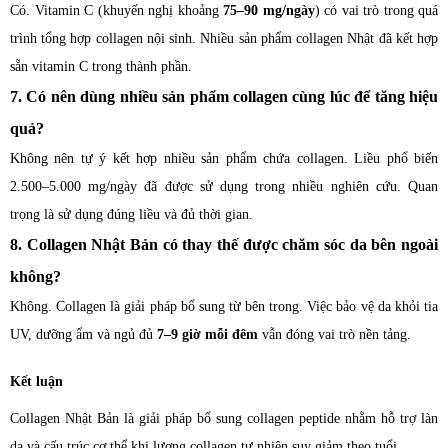
Có. Vitamin C (khuyến nghị khoảng
75–90 mg/ngày
) có vai trò trong quá
trình tổng hợp collagen nội sinh. Nhiều sản phẩm collagen Nhật đã kết hợp
sẵn vitamin C trong thành phần.
7. Có nên dùng nhiều sản phẩm collagen cùng lúc để tăng hiệu
quả?
Không nên tự ý kết hợp nhiều sản phẩm chứa collagen. Liều phổ biến
2.500–5.000 mg/ngày đã được sử dụng trong nhiều nghiên cứu. Quan
trọng là sử dụng đúng liều và đủ thời gian.
8. Collagen Nhật Bản có thay thế được chăm sóc da bên ngoài
không?
Không. Collagen là giải pháp bổ sung từ bên trong. Việc bảo vệ da khỏi tia
UV, dưỡng ẩm và ngủ đủ
7–9 giờ mỗi đêm
vẫn đóng vai trò nền tảng.
Kết luận
Collagen Nhật Bản là giải pháp bổ sung collagen peptide nhằm hỗ trợ làn
da và cấu trúc cơ thể khi lượng collagen tự nhiên suy giảm theo tuổi.