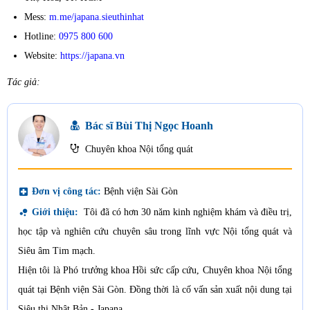
Mess:
m.me/japana.sieuthinhat
Hotline:
0975 800 600
Website:
https://japana.vn
Tác giả:
Bác sĩ Bùi Thị Ngọc Hoanh
Chuyên khoa Nội tổng quát
local_hospital
Đơn vị công tác:
Bệnh viện Sài Gòn
bubble_chart
Giới thiệu:
Tôi đã có hơn 30 năm kinh nghiệm khám và điều trị,
học tập và nghiên cứu chuyên sâu trong lĩnh vực Nội tổng quát và
Siêu âm Tim mạch.
Hiện tôi là Phó trưởng khoa Hồi sức cấp cứu, Chuyên khoa Nội tổng
quát tại Bệnh viện Sài Gòn. Đồng thời là cố vấn sản xuất nội dung tại
Siêu thị Nhật Bản - Japana.