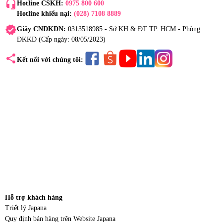
headset_mic
Hotline CSKH:
0975 800 600
Hotline khiếu nại:
(028) 7108 8889
verified
Giấy CNĐKDN:
0313518985 - Sở KH & ĐT TP. HCM - Phòng
ĐKKD (Cấp ngày: 08/05/2023)
share
Kết nối với chúng tôi:
Hỗ trợ khách hàng
Triết lý Japana
Quy định bán hàng trên Website Japana