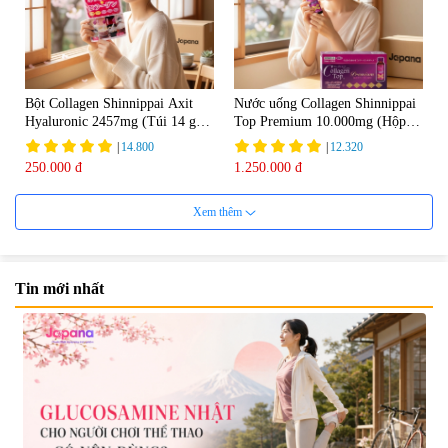
Bột Collagen Shinnippai Axit
Nước uống Collagen Shinnippai
Hyaluronic 2457mg (Túi 14 gói
Top Premium 10.000mg (Hộp
x 3g) - Date 04/2027
10 chai x 50ml)
|
14.800
|
12.320
250.000 đ
1.250.000 đ
Xem thêm
Tin mới nhất
Nước uống đẹp da Collagen
Nước uống Collagen Kaza Rose
20000mg Plus (Hộp 10 chai x
Lady 5000mg (Hộp 10 chai x
50ml)
50ml)
|
789.120
|
67.440
1.200.000 đ
950.000 đ