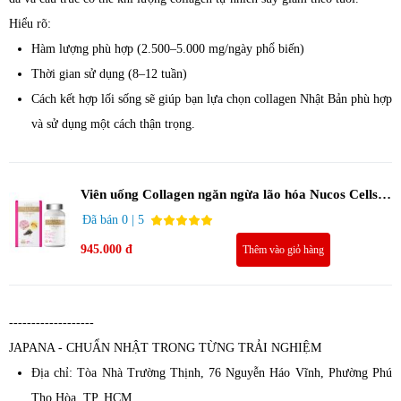
Hiểu rõ:
Hàm lượng phù hợp (2.500–5.000 mg/ngày phổ biến)
Thời gian sử dụng (8–12 tuần)
Cách kết hợp lối sống sẽ giúp bạn lựa chọn collagen Nhật Bản phù hợp
và sử dụng một cách thận trọng.
Viên uống Collagen ngăn ngừa lão hóa Nucos Cells-
up Collagen 250mg 180 viên - Date 10/2026
Đã bán 0 | 5
945.000 đ
Thêm vào giỏ hàng
-------------------
JAPANA - CHUẨN NHẬT TRONG TỪNG TRẢI NGHIỆM
Địa chỉ: Tòa Nhà Trường Thịnh, 76 Nguyễn Háo Vĩnh, Phường Phú
Thọ Hòa, TP. HCM