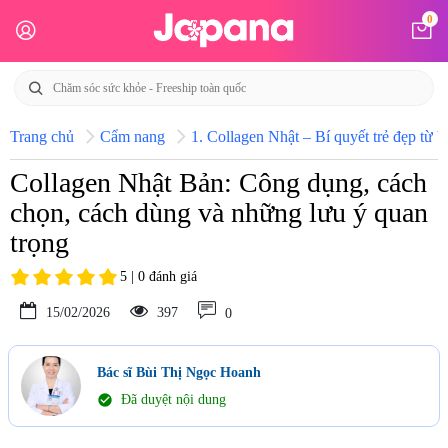
0
Trang chủ
Cẩm nang
1. Collagen Nhật – Bí quyết trẻ đẹp từ b
Collagen Nhật Bản: Công dụng, cách
chọn, cách dùng và những lưu ý quan
trọng
5 | 0 đánh giá
15/02/2026
397
0
Bác sĩ Bùi Thị Ngọc Hoanh
check_circle
Đã duyệt nội dung