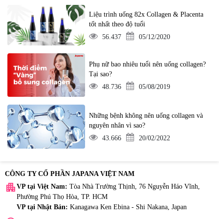
Liệu trình uống 82x Collagen & Placenta
tốt nhất theo độ tuổi
56.437
05/12/2020
Phụ nữ bao nhiêu tuổi nên uống collagen?
Tại sao?
48.736
05/08/2019
Những bệnh không nên uống collagen và
nguyên nhân vì sao?
43.666
20/02/2022
CÔNG TY CỔ PHẦN JAPANA VIỆT NAM
apartment
VP tại Việt Nam:
Tòa Nhà Trường Thịnh, 76 Nguyễn Háo Vĩnh,
Phường Phú Thọ Hòa, TP. HCM
VP tại Nhật Bản:
Kanagawa Ken Ebina - Shi Nakana, Japan