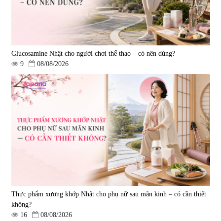
Glucosamine Nhật cho người chơi thể thao – có nên dùng?
9
08/08/2026
Nước uống Collagen Shinnippai
Top 5.000mg (Hộp 10 chai x
50ml)
|
128.720
693.000 đ
Thực phẩm xương khớp Nhật cho phụ nữ sau mãn kinh – có cần thiết
không?
16
08/08/2026