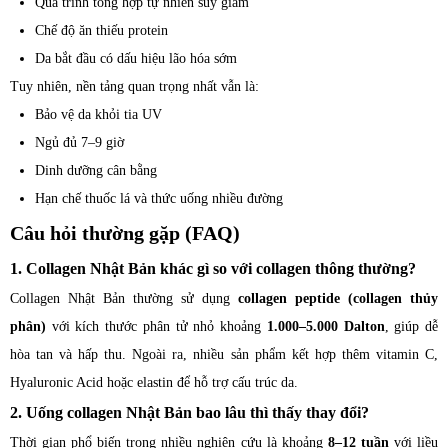
Quá trình tổng hợp tự nhiên suy giảm
Chế độ ăn thiếu protein
Da bắt đầu có dấu hiệu lão hóa sớm
Tuy nhiên, nền tảng quan trọng nhất vẫn là:
Bảo vệ da khỏi tia UV
Ngủ đủ 7–9 giờ
Dinh dưỡng cân bằng
Hạn chế thuốc lá và thức uống nhiều đường
Câu hỏi thường gặp (FAQ)
1. Collagen Nhật Bản khác gì so với collagen thông thường?
Collagen Nhật Bản thường sử dụng
collagen peptide (collagen thủy
phân)
với kích thước phân tử nhỏ khoảng
1.000–5.000 Dalton
, giúp dễ
hòa tan và hấp thu. Ngoài ra, nhiều sản phẩm kết hợp thêm vitamin C,
Hyaluronic Acid hoặc elastin để hỗ trợ cấu trúc da.
2. Uống collagen Nhật Bản bao lâu thì thấy thay đổi?
Thời gian phổ biến trong nhiều nghiên cứu là khoảng
8–12 tuần
với liều