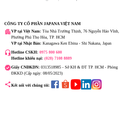
CÔNG TY CỔ PHẦN JAPANA VIỆT NAM
apartment
VP tại Việt Nam:
Tòa Nhà Trường Thịnh, 76 Nguyễn Háo Vĩnh,
Phường Phú Thọ Hòa, TP. HCM
VP tại Nhật Bản:
Kanagawa Ken Ebina - Shi Nakana, Japan
headset_mic
Hotline CSKH:
0975 800 600
Hotline khiếu nại:
(028) 7108 8889
verified
Giấy CNĐKDN:
0313518985 - Sở KH & ĐT TP. HCM - Phòng
ĐKKD (Cấp ngày: 08/05/2023)
share
Kết nối với chúng tôi: